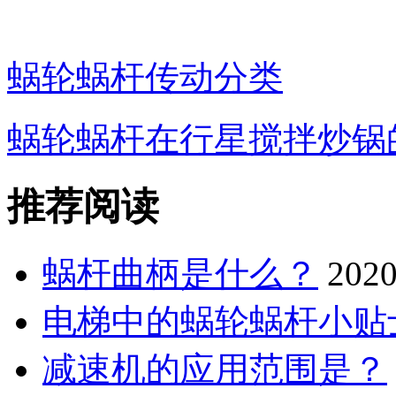
蜗轮蜗杆传动分类
蜗轮蜗杆在行星搅拌炒锅
推荐阅读
蜗杆曲柄是什么？
2020
电梯中的蜗轮蜗杆小贴
减速机的应用范围是？