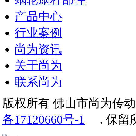
产品中心
行业案例
尚为资讯
关于尚为
联系尚为
版权所有 佛山市尚为传动
备17120660号-1
. 保留