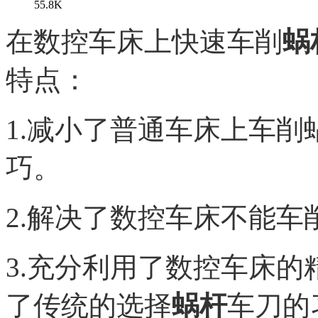
55.8K
在数控车床上快速车削
蜗
特点：
1.减小了普通车床上车
巧。
2.解决了数控车床不能
3.充分利用了数控车床
了传统的选择
蜗杆
车刀的