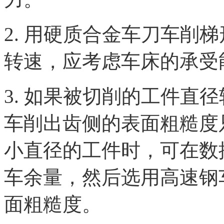
2.
用硬质合金车刀车削梯
转速，应考虑车床的承受
3.
如果被切削的工件直径
车削出齿侧的表面粗糙度
小直径的工件时，可在数
车余量，然后选用高速钢
面粗糙度。