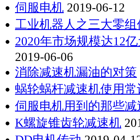
伺服电机
2019-06-12
工业机器人之三大零组
2020年市场规模达12
2019-06-06
消除减速机漏油的对策
蜗轮蜗杆减速机使用常
伺服电机用到的那些减
K螺旋锥齿轮减速机
20
DD电机传动
2019-04-1