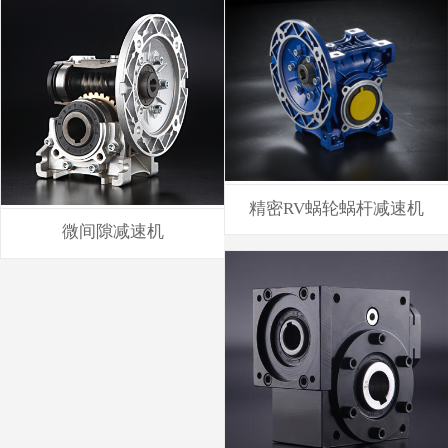
精密RV蜗轮蜗杆减速机
微间隙减速机