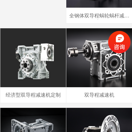
全钢体双导程蜗轮蜗杆减速
机
经济型双导程减速机定制
双导程减速机